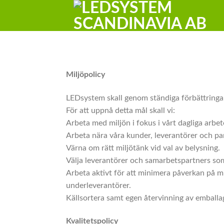
Skip
to
content
Miljöpolicy
LEDsystem skall genom ständiga förbättringar 
För att uppnå detta mål skall vi:
Arbeta med miljön i fokus i vårt dagliga arbe
Arbeta nära våra kunder, leverantörer och par
Värna om rätt miljötänk vid val av belysning.
Välja leverantörer och samarbetspartners som
Arbeta aktivt för att minimera påverkan på mi
underleverantörer.
Källsortera samt egen återvinning av emballa
Kvalitetspolicy