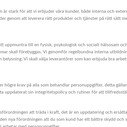
r stark för att vi erbjuder våra kunder, både interna och exter
der genom att leverera rätt produkter och tjänster på rätt sätt me
 uppmuntra till en fysisk, psykologisk och socialt hälsosam och
mar skall förebyggas. Vi genomför regelbundna interna utbildnin
nom belysning. Vi skall välja leverantörer som kan erbjuda bra arbe
högre krav på alla som behandlar personuppgifter, detta gällan
uppdaterat sin integritetspolicy och rutiner för att tillfredsstä
ordningen att träda i kraft, det är en uppdatering och ersätta
 den nya förordningen att du som kund har ett bättre skydd och st
vi arbetar med personuppgifter.