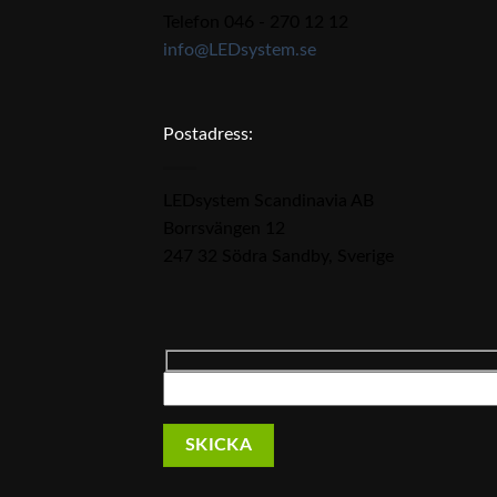
Telefon 046 - 270 12 12
info@LEDsystem.se
Postadress:
LEDsystem Scandinavia AB
Borrsvängen 12
247 32 Södra Sandby, Sverige