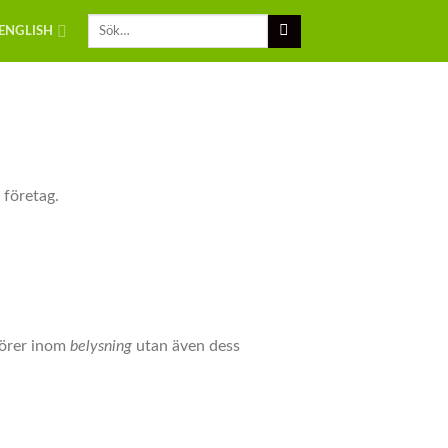
ENGLISH
 företag.
ntörer inom
belysning
utan även dess