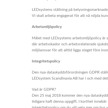
LEDsystems ställning på belysningsmarknaden ä
Vi skall arbeta engagerat för att nå nöjda kun
Arbetsmiljöpolicy
Målet med LEDsystems arbetsmiljöpolicy är att
där arbetsskador och arbetsrelaterade sjukdo
miljöansvar för att alltid ligga steget före i
Integritetspolicy
Den nya dataskyddsförordningen GDPR ställer 
LEDsystem Scandinavia AB har i och med detta 
Vad är GDPR?
Den 25 maj 2018 kommer den nya dataskyddsför
tidigare haft denna uppgift. I korthet innebär
integritetspolicy om du vill veta mer om hur 