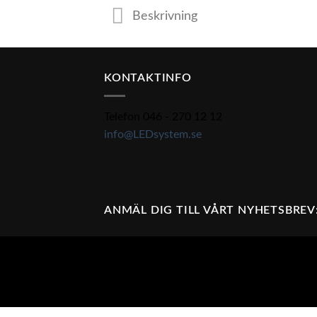
Beskrivning
KONTAKTINFO
Telefon 046 - 270 12 12
info@LEDsystem.se
ANMÄL DIG TILL VÅRT NYHETSBREV
Din självklara partner för LED belysning. V
och fastighet.
Vi erbjuder finansiering av din belysning vi