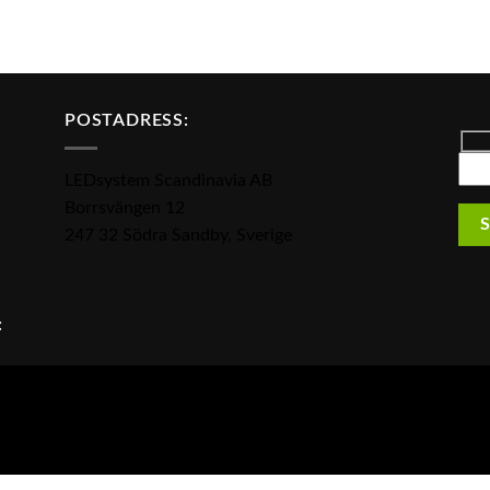
POSTADRESS:
LEDsystem Scandinavia AB
Borrsvängen 12
247 32 Södra Sandby, Sverige
:
i kan LED ljuskällor, LED armaturer, LED downlights, LED spotlight
a Wasa Kredit genom leasing eller uthyrning