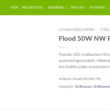
HEM
PRODUKTER
REFERENS
OM OSS
KONTAKT
UTOMHUSBELYSNING
/
STRÅL
Flood 50W NW 
Populär LED strålkastare förs
användningsområdet. Välkänd
bra kvalité under armaturens l
Artikelnr:
Flood50W-NW-PIR
Kategorier:
Strålkastare
,
Strålkastare