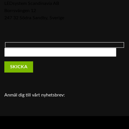
LEDsystem Scandinavia AB
Borrsvängen 12
247 32 Södra Sandby, Sverige
Anmäl dig till vårt nyhetsbrev:
Din självklara partner för LED belysning. Vi kan LED
ljuskällor, LED armaturer, LED downlights, LED spotlights