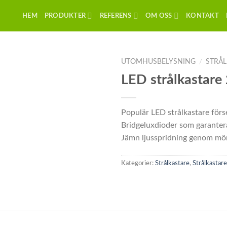
HEM
PRODUKTER
REFERENS
OM OSS
KONTAKT
UTOMHUSBELYSNING
/
STRÅL
LED strålkasta
Populär LED strålkastare för
Bridgeluxdioder som garantera
Jämn ljusspridning genom mön
Kategorier:
Strålkastare
,
Strålkastare