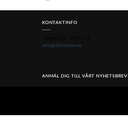
KONTAKTINFO
Telefon 046 - 270 12 12
info@LEDsystem.se
ANMÄL DIG TILL VÅRT NYHETSBREV
Din självklara partner för LED belysning. V
och fastighet.
Vi erbjuder finansiering av din belysning vi