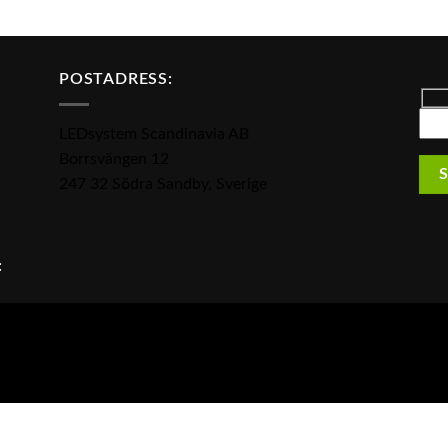
POSTADRESS:
LEDsystem Scandinavia AB
Borrsvängen 12
247 32 Södra Sandby, Sverige
:
i kan LED ljuskällor, LED armaturer, LED downlights, LED spotlight
a Wasa Kredit genom leasing eller uthyrning