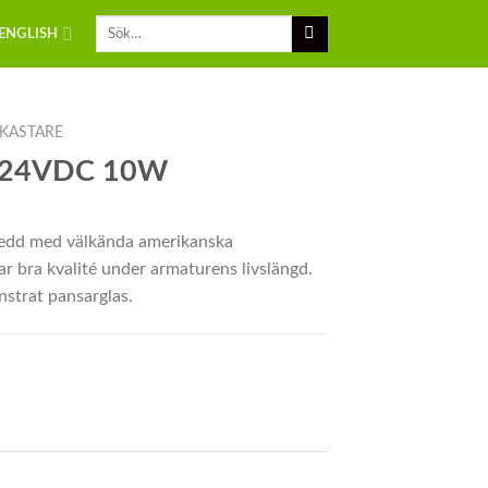
ENGLISH
KASTARE
re 24VDC 10W
sedd med välkända amerikanska
r bra kvalité under armaturens livslängd.
strat pansarglas.