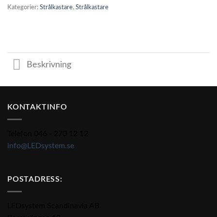
Kategorier:
Strålkastare
,
Strålkastare
Beskrivning
KONTAKTINFO
Telefon 046 - 270 12 12
info@LEDsystem.se
POSTADRESS:
LEDsystem Scandinavia AB