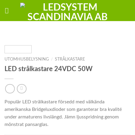
Skip
to
content
UTOMHUSBELYSNING
/
STRÅLKASTARE
LED strålkastare 24VDC 50W
Populär LED strålkastare försedd med välkända
amerikanska Bridgeluxdioder som garanterar bra kvalité
under armaturens livslängd. Jämn ljusspridning genom
mönstrat pansarglas.