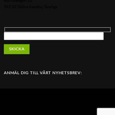
Borrsvängen 12
247 32 Södra Sandby, Sverige
ANMÄL DIG TILL VÅRT NYHETSBREV:
Din självklara partner för LED belysning. Vi kan LED
ljuskällor, LED armaturer, LED downlights, LED spotlights
för både kontor, offentlig miljö, industri och fastighet.